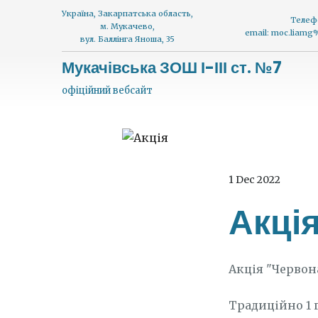
Україна, Закарпатська область,
Телеф
м. Мукачево,
email: moc.liam
вул. Баллінга Яноша, 35
Мукачівська ЗОШ І-ІІІ ст. №7
офіційний вебсайт
1 Dec 2022
Акція
Акція "Червона
Традиційно 1 г