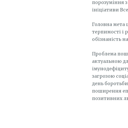
порозуміння з
ініціативи Все
Головна мета 
терпимості і 
обізнаність н
Проблема поши
актуальною дл
імунодефіциту
загрозою соці
день боротьби
поширення епі
позитивних лю