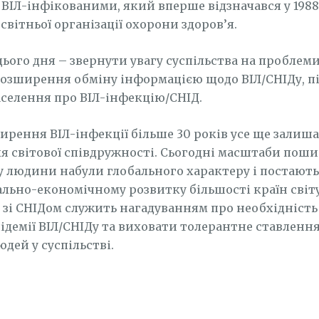
 ВІЛ-інфікованими, який вперше відзначався у 1988 
світньої організації охорони здоров’я.
цього дня – звернути увагу суспільства на проблеми
розширення обміну інформацією щодо ВІЛ/СНІДу, 
аселення про ВІЛ-інфекцію/СНІД.
рення ВІЛ-інфекції більше 30 років усе ще залиша
я світової співдружності. Сьогодні масштаби поши
 людини набули глобального характеру і постают
ально-економічному розвитку більшості країн світу
 зі СНІДом служить нагадуванням про необхідніст
демії ВІЛ/СНІДу та виховати толерантне ставлення
дей у суспільстві.