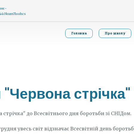
он:-
g%40kum7loohcs
Головна
Про школу
 "Червона стрічка"
 стрічка" до Всесвітнього дня боротьби зі СНІДом.
рудня увесь світ відзначає Всесвітній день боротьб