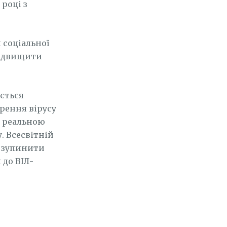
році з
 соціальної
підвищити
ється
рення вірусу
ь реальною
. Всесвітній
ь зупинити
 до ВІЛ-