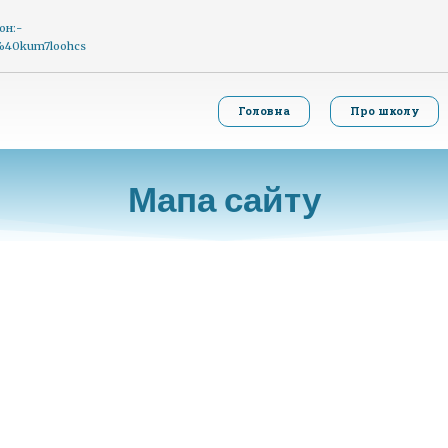
он:-
g%40kum7loohcs
Головна
Про школу
Мапа сайту