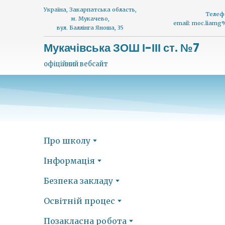
Україна, Закарпатська область,
Телеф
м. Мукачево,
email: moc.liam
вул. Баллінга Яноша, 35
Мукачівська ЗОШ І-ІІІ ст. №7
офіційний вебсайт
Про школу
Інформація
Безпека закладу
Освітній процес
Позакласна робота