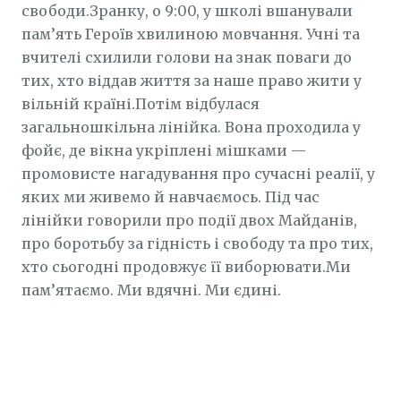
свободи.Зранку, о 9:00, у школі вшанували
пам’ять Героїв хвилиною мовчання. Учні та
вчителі схилили голови на знак поваги до
тих, хто віддав життя за наше право жити у
вільній країні.Потім відбулася
загальношкільна лінійка. Вона проходила у
фойє, де вікна укріплені мішками —
промовисте нагадування про сучасні реалії, у
яких ми живемо й навчаємось. Під час
лінійки говорили про події двох Майданів,
про боротьбу за гідність і свободу та про тих,
хто сьогодні продовжує її виборювати.Ми
пам’ятаємо. Ми вдячні. Ми єдині.