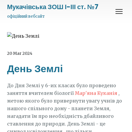
Мукачівська ЗОШ І-ІІІ ст. №7
офіційний вебсайт
20 Mar 2024
День Землі
До Дня Землі у 6-их класах було проведено
заняття вчителем біології
Мар'яна Куканія
,
метою якого було привернути увагу учнів до
нашого спільного дому - планети Земля,
нагадати їм про необхідність дбайливого
ставлення до природи. День Землі - це
символ усвідомлення , що тільки