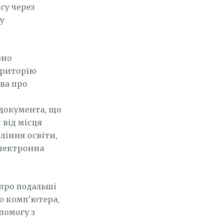
су через
у
бно
ериторію
ва про
 документа, що
 від місця
ління освіти,
Електронна
 про подальші
до комп'ютера,
помогу з