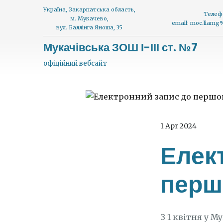
Україна, Закарпатська область,
Телеф
м. Мукачево,
email: moc.liam
вул. Баллінга Яноша, 35
Мукачівська ЗОШ І-ІІІ ст. №7
офіційний вебсайт
1 Apr 2024
Елек
перш
З 1 квітня у 