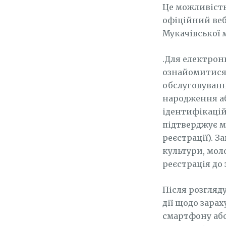
Це можливість
офіційний веб
Мукачівської 
.Для електрон
ознайомитися 
обслуговуванн
народження аб
ідентифікацій
підтверджує м
реєстрації). З
культури, моло
реєстрація до 
Після розгляд
дії щодо зара
смартфону або