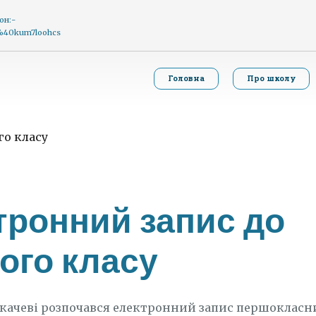
он:-
g%40kum7loohcs
Головна
Про школу
тронний запис до
ого класу
Мукачеві розпочався електронний запис першокласн