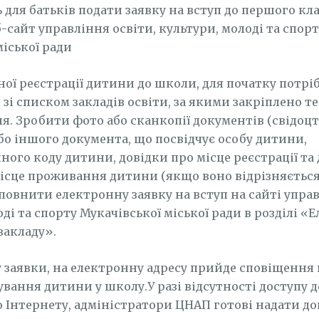
 для батьків подати заявку на вступ до першого кла
-сайт управління освіти, культури, молоді та спорт
міської ради
ної реєстрації дитини до школи, для початку потрі
зі списком закладів освіти, за якими закріплено т
я. Зробити фото або сканкопії документів (свідоцт
о іншого документа, що посвідчує особу дитини,
ного коду дитини, довідки про місце реєстрації та
ісце проживання дитини (якщо воно відрізняється
аповнити електронну заявку на вступ на сайті управ
ді та спорту Мукачівської міської ради в розділі «
закладу».
у заявки, на електронну адресу прийде сповіщення
хування дитини у школу.У разі відсутності доступу 
 Інтернету, адміністратори ЦНАП готові надати до