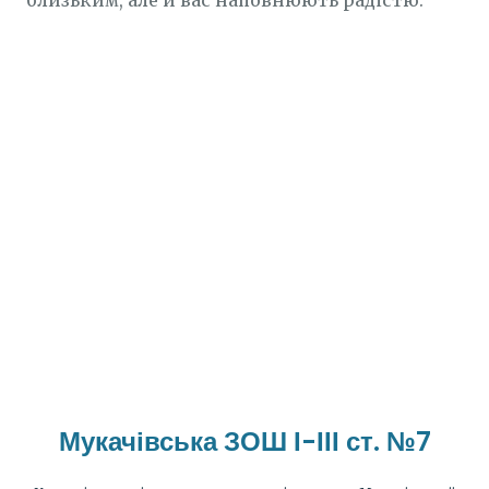
близьким, але й вас наповнюють радістю.
Мукачівська ЗОШ І-ІІІ ст. №7