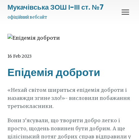
Мукачівська ЗОШ І-ІІІ ст. №7
офіційний вебсайт
16 Feb 2023
Епідемія доброти
«Нехай світом шириться епідемія доброти і
назавжди згине зло!»- висловили побажання
третьокласники.
Вони з‘ясували, що творити добро легко і
просто, щодень повинен бути добрим. А ще
цілісінький потяг добрих справ відправили у