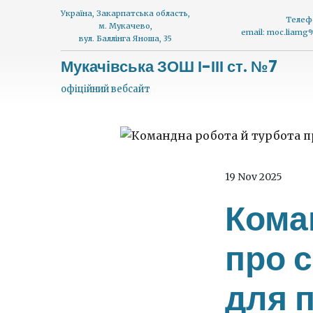
Україна, Закарпатська область,
Телеф
м. Мукачево,
email: moc.liam
вул. Баллінга Яноша, 35
Мукачівська ЗОШ І-ІІІ ст. №7
офіційний вебсайт
19 Nov 2025
Кома
про с
для п