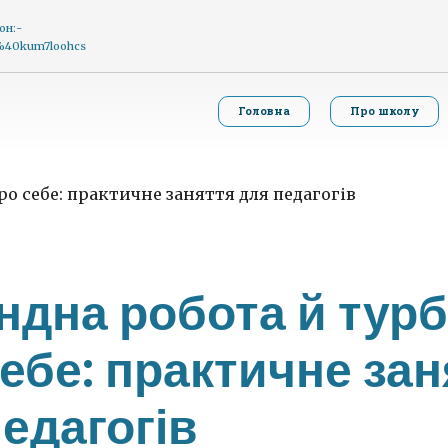
он:-
g%40kum7loohcs
Головна
Про школу
ндна робота й тур
ебе: практичне зан
едагогів