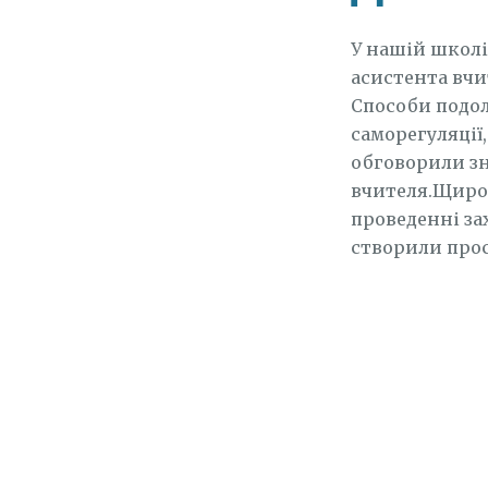
У нашій школі
асистента вчит
Способи подол
саморегуляції
обговорили зн
вчителя.Щиро 
проведенні зах
створили прос