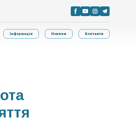
Інформація
Новини
Контакти
бота
яття