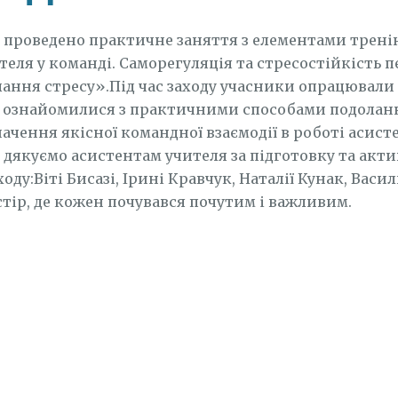
 проведено практичне заняття з елементами трені
еля у команді. Саморегуляція та стресостійкість п
ання стресу».Під час заходу учасники опрацювали
, ознайомилися з практичними способами подоланн
ачення якісної командної взаємодії в роботі асист
дякуємо асистентам учителя за підготовку та акти
оду:Віті Бисазі, Ірині Кравчук, Наталії Кунак, Васи
тір, де кожен почувався почутим і важливим.