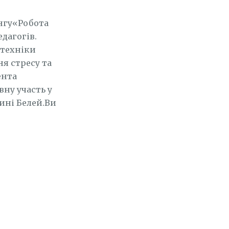
нгу«Робота
едагогів.
 техніки
я стресу та
ента
вну участь у
лині Белей.Ви