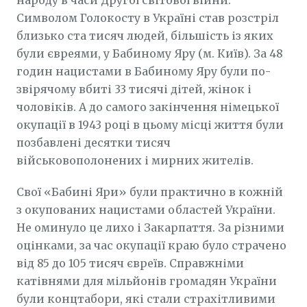
народу в часи Другої світової війни.
Символом Голокосту в Україні став розстріл
близько ста тисяч людей, більшість із яких
були євреями, у Бабиному Яру (м. Київ). За 48
годин нацистами в Бабиному Яру були по-
звірячому вбиті 33 тисячі дітей, жінок і
чоловіків. А до самого закінчення німецької
окупації в 1943 році в цьому місці життя були
позбавлені десятки тисяч
військовополонених і мирних жителів.
Свої «Бабині Яри» були практично в кожній
з окупованих нацистами областей України.
Не оминуло це лихо і Закарпаття. За різними
оцінками, за час окупації краю було страчено
від 85 до 105 тисяч євреїв. Справжніми
катівнями для мільйонів громадян України
були концтабори, які стали страхітливими