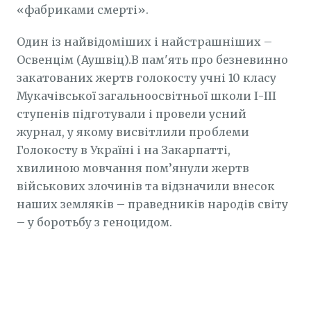
«фабриками смерті».
Один із найвідоміших і найстрашніших –
Освенцім (Аушвіц).В пам'ять про безневинно
закатованих жертв голокосту учні 10 класу
Мукачівської загальноосвітньої школи І-ІІІ
ступенів підготували і провели усний
журнал, у якому висвітлили проблеми
Голокосту в Україні і на Закарпатті,
хвилиною мовчання пом’янули жертв
військових злочинів та відзначили внесок
наших земляків – праведників народів світу
– у боротьбу з геноцидом.