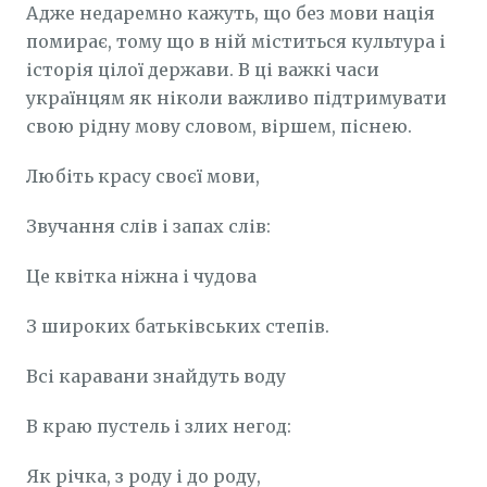
Адже недаремно кажуть, що без мови нація
помирає, тому що в ній міститься культура і
історія цілої держави. В ці важкі часи
українцям як ніколи важливо підтримувати
свою рідну мову словом, віршем, піснею.
Любіть красу своєї мови,
Звучання слів і запах слів:
Це квітка ніжна і чудова
З широких батьківських степів.
Всі каравани знайдуть воду
В краю пустель і злих негод:
Як річка, з роду і до роду,