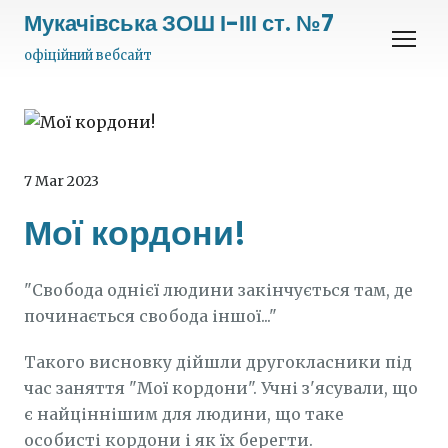
Мукачівська ЗОШ І-ІІІ ст. №7
офіційний вебсайт
7 Mar 2023
Мої кордони!
"Свобода однієї людини закінчується там, де
починається свобода іншої..."
Такого висновку дійшли другокласники під
час заняття "Мої кордони". Учні з'ясували, що
є найціннішим для людини, що таке
особисті кордони і як їх берегти.