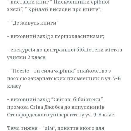
- виставки книг " Письменники срібної
землі", " Крилаті вислови про книгу";
- "Де живуть книги"
- виховний захід з першокласниками;
- екскурсія до центральної бібліотеки міста з
учнями 2 класу;
- "Поезіє - ти сила чарівна" знайомство з
поезією закарпатських письменників уч. 5-Б
класу
- виховний захід "Світові бібліотеки",
промова Стіва Джобса до випускників
Стенфордського університету уч. 9-Б клас.
Тема тижня - "дім", поняття якого для