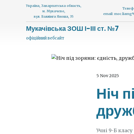
Україна, Закарпатська область,
Телеф
м. Мукачево,
email: moc.liam
вул. Баллінга Яноша, 35
Мукачівська ЗОШ І-ІІІ ст. №7
офіційний вебсайт
5 Nov 2025
Ніч п
дружб
Учні 9-Б класу