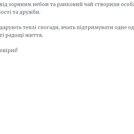
 під зоряним небом та ранковий чай створили особ
ості та дружби.
дарують теплі спогади, вчать підтримувати одне о
ті радощі життя.
овірні!