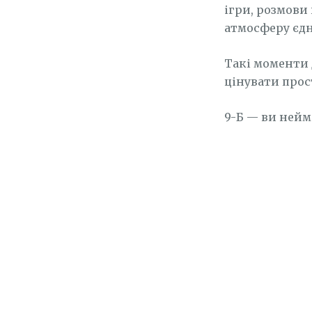
ігри, розмови
атмосферу єдн
Такі моменти 
цінувати прос
9-Б — ви нейм