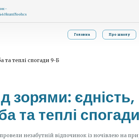
он:-
g%40kum7loohcs
Головна
Про школу
ід зорями: єдність,
а та теплі спогад
 провели незабутній відпочинок із ночівлею на при