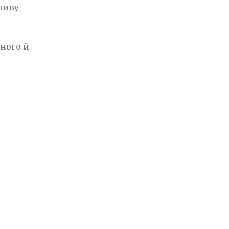
ливу
дного й