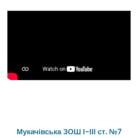
Мукачівська ЗОШ І-ІІІ ст. №7