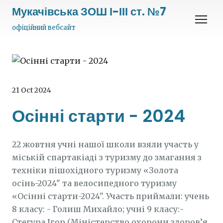
Мукачівська ЗОШ І-ІІІ ст. №7
офіційний вебсайт
21 Oct 2024
Осінні старти - 2024
22 жовтня учні нашої школи взяли участь у
міській спартакіаді з туризму до змагання з
техніки пішохідного туризму «Золота
осінь-2024" та велосипедного туризму
«Осінні старти-2024". Участь приймали: учень
8 класу: - Голиш Михайло; учні 9 класу:-
Стегура Ігор (Міністерство охорони здоров’я