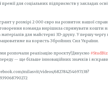
ї премії для соціальних підприємств у закладах ос
рант у розмірі 2 000 євро на розвиток нашої справ
бговорення команда вирішила спрямувати кошти н
 матеріалів для майстерні 3D-друку. У першу чергу
рацюватиме на користь Збройних Сил України.
і ми розпочали реалізацію проєкту!Дякуємо
#StudBiz
опереду — ще більше інноваційних значків і яскрави
cebook.com/milasvit/videos/682784254697138?
7939068790272