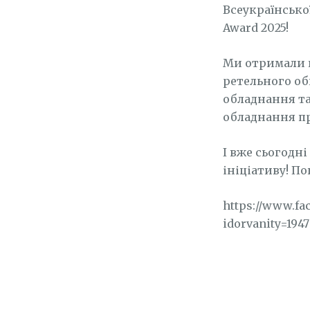
Всеукраїнсько
Award 2025!
Ми отримали г
ретельного о
обладнання та
обладнання п
І вже сьогодн
ініціативу! П
https://www.fa
idorvanity=194