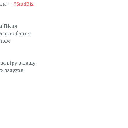
віти —
#StudBiz
и.Після
а придбання
 нове
за віру в нашу
х задумів!