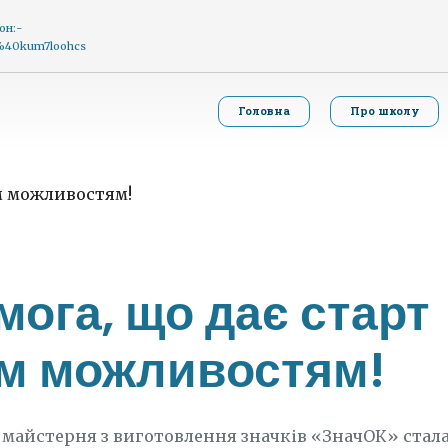
он:-
g%40kum7loohcs
Головна
Про школу
мога, що дає старт
м можливостям!
 майстерня з виготовлення значків «ЗначОК» стал