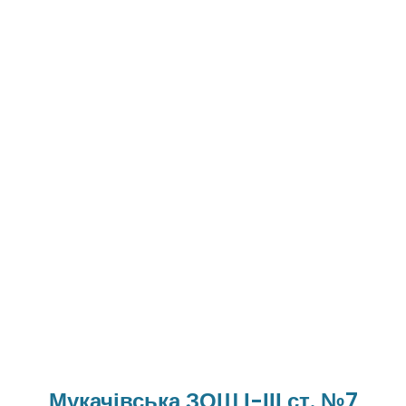
Мукачівська ЗОШ І-ІІІ ст. №7