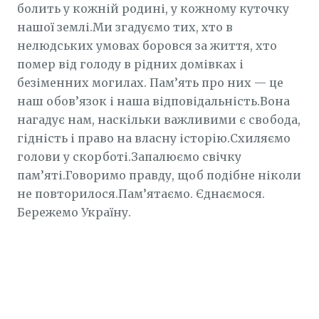
болить у кожній родині, у кожному куточку
нашої землі.Ми згадуємо тих, хто в
нелюдських умовах боровся за життя, хто
помер від голоду в рідних домівках і
безіменних могилах. Пам’ять про них — це
наш обов’язок і наша відповідальність.Вона
нагадує нам, наскільки важливими є свобода,
гідність і право на власну історію.Схиляємо
голови у скорботі.Запалюємо свічку
пам’яті.Говоримо правду, щоб подібне ніколи
не повторилося.Пам’ятаємо. Єднаємося.
Бережемо Україну.