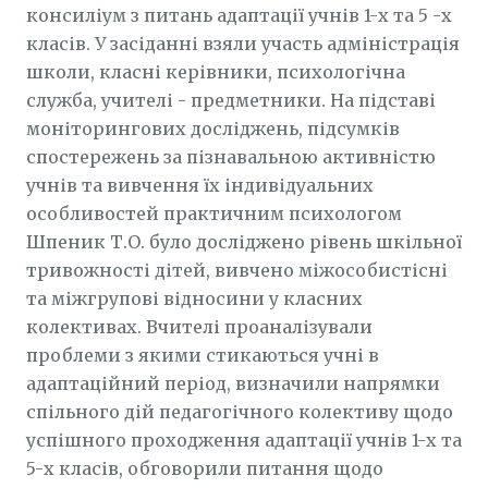
консиліум з питань адаптації учнів 1-х та 5 -х
класів. У засіданні взяли участь адміністрація
школи, класні керівники, психологічна
служба, учителі - предметники. На підставі
моніторингових досліджень, підсумків
спостережень за пізнавальною активністю
учнів та вивчення їх індивідуальних
особливостей практичним психологом
Шпеник Т.О. було досліджено рівень шкільної
тривожності дітей, вивчено міжособистісні
та міжгрупові відносини у класних
колективах. Вчителі проаналізували
проблеми з якими стикаються учні в
адаптаційний період, визначили напрямки
спільного дій педагогічного колективу щодо
успішного проходження адаптації учнів 1-х та
5-х класів, обговорили питання щодо