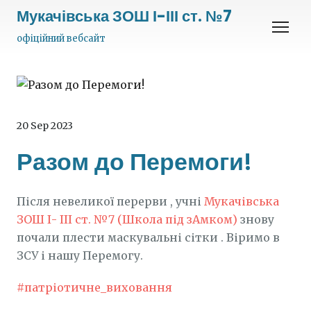
Мукачівська ЗОШ І-ІІІ ст. №7
офіційний вебсайт
20 Sep 2023
Разом до Перемоги!
Після невеликої перерви , учні
Мукачівська
ЗОШ І- ІІІ ст. №7 (Школа під зАмком)
знову
почали плести маскувальні сітки . Віримо в
ЗСУ і нашу Перемогу.
#патріотичне_виховання