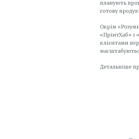
планують проц
готову продук
Окрім «Розумн
«ПрінтХаб» і 
клієнтами пер
масштабуються
Детальніше пр