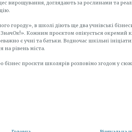
ес вирощування, доглядають за рослинами та реал
цію.
ого городу», в школі діють ще два учнівські бізне
«ЗначОк!». Кожним проєктом опікується окремий кл
еважно є учні та батьки. Водночас шкільні ініціат
 на рівень міста.
о бізнес проєкти школярів розповімо згодом у сюж
Головна
Віртуальна 