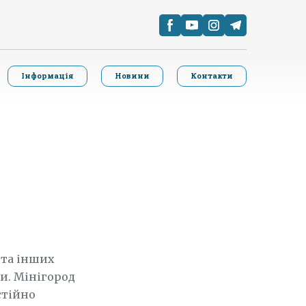
Інформація
Новини
Контакти
 та інших
и. Мінігород
стійно