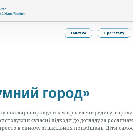
он:-
g%40kum7loohcs
Головна
Про школу
умний город»
ту школярі вирощують мікрозелень редису, гороху
ристовуючи сучасні підходи до догляду за рослинам
росто в одному зі шкільних приміщень. Діти само