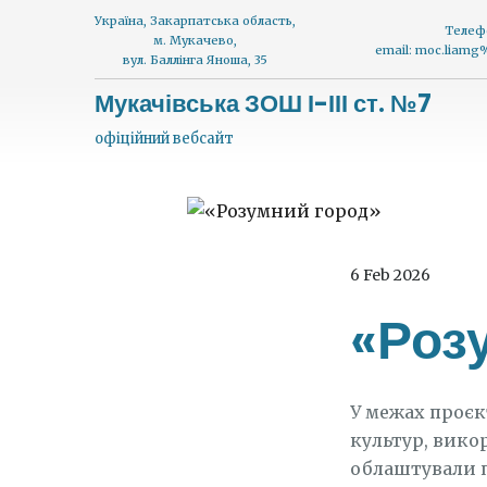
Україна, Закарпатська область,
Телеф
м. Мукачево,
email: moc.liam
вул. Баллінга Яноша, 35
Мукачівська ЗОШ І-ІІІ ст. №7
офіційний вебсайт
6 Feb 2026
«Роз
У межах проєк
культур, вико
облаштували п