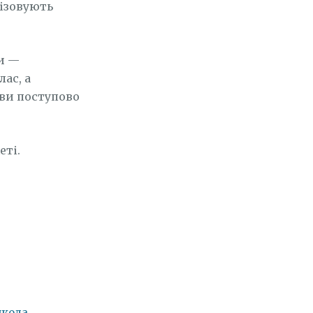
ізовують
си —
ас, а
иви поступово
еті.
школа