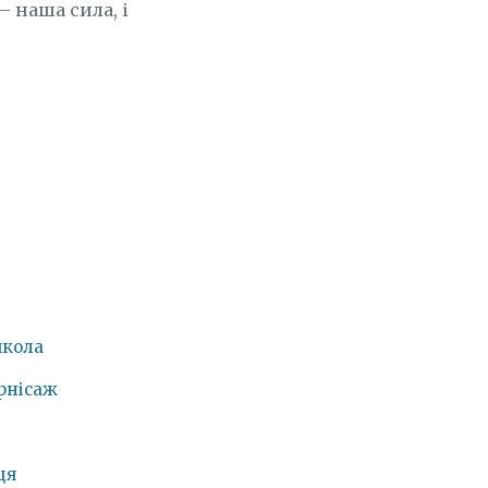
— наша сила, і
школа
рнісаж
ця