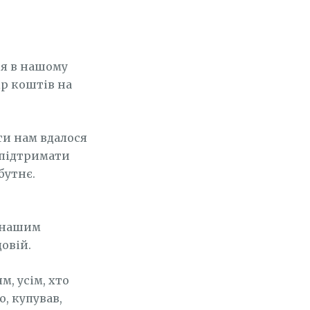
ня в нашому
ір коштів на
ти нам вдалося
я підтримати
бутнє.
ь нашим
овій.
, усім, хто
, купував,