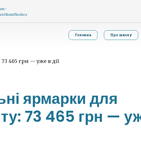
он:-
g%40kum7loohcs
Головна
Про школу
ьні ярмарки для
у: 73 465 грн — у