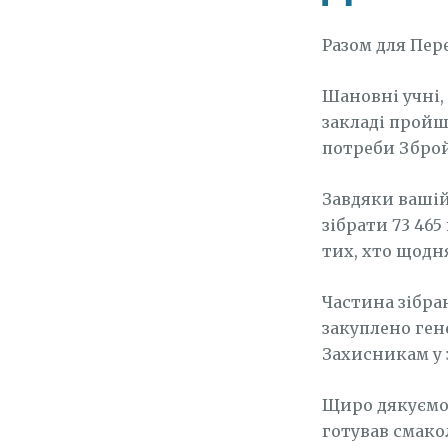
Разом для Пере
Шановні учні, 
закладі пройш
потреби Зброй
Завдяки вашій
зібрати 73 46
тих, хто щодн
Частина зібра
закуплено ген
Захисникам у 
Щиро дякуємо 
готував смако