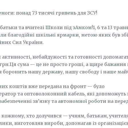
моги: понад 73 тисячі гривень для ЗСУ!
батьки та вчителі Школи під зАмком!1, 6 та 13 трав
ли благодійні шкільні ярмарки, метою яких був зб
них Сил України.
 активності, небайдужості та готовності допомага
5 грн.Ця сума — це не просто гроші, а щире бажанн
я боронить нашу державу, нашу свободу і наше май
них коштів вже передана на фронт — було
ератор та оптоволоконний кабель, які допоможут
забезпеченні зв’язку та автономної роботи на перед
кожному, хто долучився — учням, батькам, учителям
лики, виготовляв вироби, допомагав із організацією