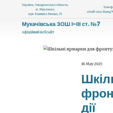
Україна, Закарпатська область,
Телеф
м. Мукачево,
email: moc.liam
вул. Баллінга Яноша, 35
Мукачівська ЗОШ І-ІІІ ст. №7
офіційний вебсайт
16 May 2025
Шкіл
фронт
дії