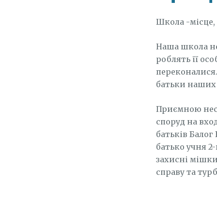
Школа -місце, 
Наша школа нев
роблять її ос
переконалися.
батьки наших 
Приємною нес
споруд на вход
батьків Балог 
батько учня 2-
захисні мішки
справу та турб