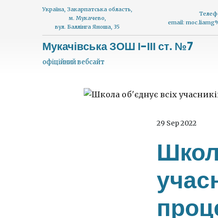
Україна, Закарпатська область,
Телеф
м. Мукачево,
email: moc.liam
вул. Баллінга Яноша, 35
Мукачівська ЗОШ І-ІІІ ст. №7
офіційний вебсайт
29 Sep 2022
Школ
учасн
проц