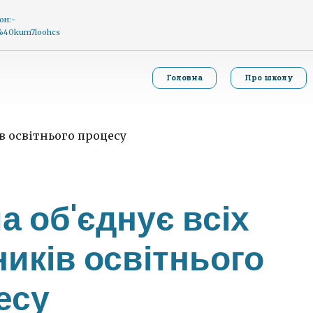
он:-
g%40kum7loohcs
Головна
Про школу
а об'єднує всіх
иків освітнього
есу