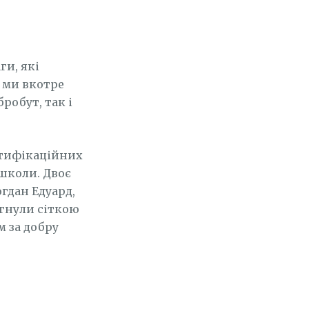
ги, які
у ми вкотре
робут, так і
тифікаційних
 школи. Двоє
огдан Едуард,
ягнули сіткою
м за добру