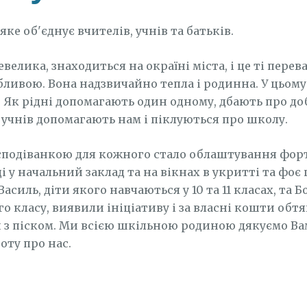
яке об'єднує вчителів, учнів та батьків.
елика, знаходиться на окраїні міста, і це ті перева
обливою. Вона надзвичайно тепла і родинна. У цьом
 Як рідні допомагають один одному, дбають про доб
учнів допомагають нам і піклуються про школу.
подіванкою для кожного стало облаштування фор
і у начальний заклад та на вікнах в укритті та фоє
Василь, діти якого навчаються у 10 та 11 класах, та Б
го класу, виявили ініціативу і за власні кошти обт
 з піском. Ми всією шкільною родиною дякуємо Ва
оту про нас.