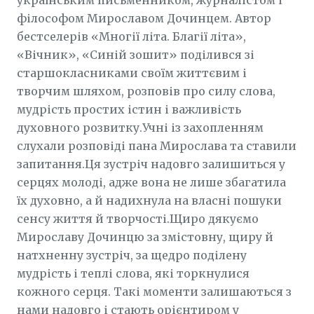
українським письменником, журналістом і
філософом Мирославом Дочинцем. Автор
бестселерів «Многії літа. Благії літа»,
«Вічник», «Синій зошит» поділився зі
старшокласниками своїм життєвим і
творчим шляхом, розповів про силу слова,
мудрість простих істин і важливість
духовного розвитку.Учні із захопленням
слухали розповіді пана Мирослава та ставили
запитання.Ця зустріч надовго залишиться у
серцях молоді, адже вона не лише збагатила
їх духовно, а й надихнула на власні пошуки
сенсу життя й творчості.Щиро дякуємо
Мирославу Дочинцю за змістовну, щиру й
натхненну зустріч, за щедро поділену
мудрість і теплі слова, які торкнулися
кожного серця. Такі моменти залишаються з
нами надовго і стають орієнтиром у