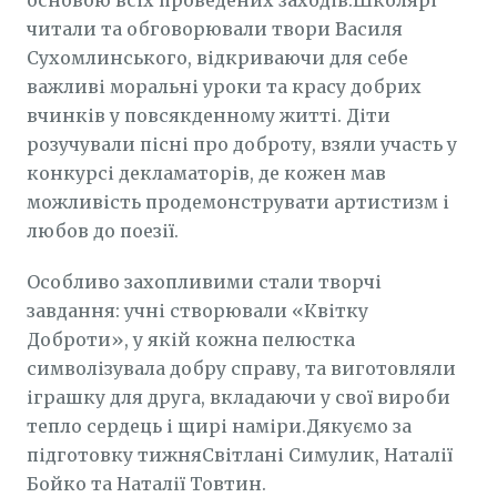
основою всіх проведених заходів.Школярі
читали та обговорювали твори Василя
Сухомлинського, відкриваючи для себе
важливі моральні уроки та красу добрих
вчинків у повсякденному житті. Діти
розучували пісні про доброту, взяли участь у
конкурсі декламаторів, де кожен мав
можливість продемонструвати артистизм і
любов до поезії.
Особливо захопливими стали творчі
завдання: учні створювали «Квітку
Доброти», у якій кожна пелюстка
символізувала добру справу, та виготовляли
іграшку для друга, вкладаючи у свої вироби
тепло сердець і щирі наміри.Дякуємо за
підготовку тижняСвітлані Симулик, Наталії
Бойко та Наталії Товтин.