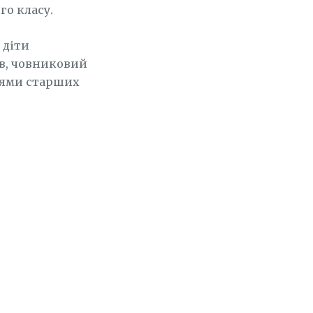
го класу.
 діти
ів, човниковий
чнями старших