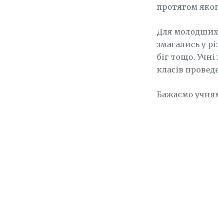
протягом яког
Для молодших 
змагались у рі
біг тощо. Учн
класів провед
Бажаємо учням