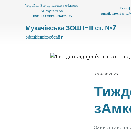
Україна, Закарпатська область,
Телеф
м. Мукачево,
email: moc.liam
вул. Баллінга Яноша, 35
Мукачівська ЗОШ І-ІІІ ст. №7
офіційний вебсайт
28 Apr 2023
Тижде
зАмк
Завершився ти