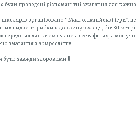
о були проведені різноманітні змагання для кожно
школярів організовано " Малі олімпійські ігри", де
зних видах: стрибки в довжину з місця, біг 30 метр
і ж середньої ланки змагались в естафетах, а між у
ено змагання з армреслінгу.
 бути завжди здоровими!!!