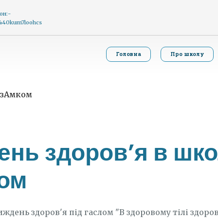
он:-
g%40kum7loohcs
Головна
Про школу
нь здоровʼя в шко
ом
ждень здоров'я під гаслом "В здоровому тілі здоров