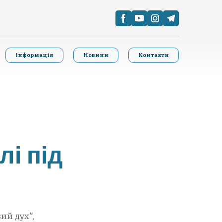
Інформація
Новини
Контакти
лі під
ий дух",