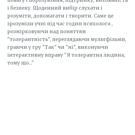
повагу і порозуміння, підтримку, вихованість
і безпеку. Щоденний вибір слухати і
розуміти, допомагати і творити. Саме це
зрозуміли учні під час годин психолога ,
розмірковуючи над поняттям
"толерантність", переглядаючи мультфільми,
граючи у гру "Так" чи "ні", виконуючи
інтерактивну вправу "Я толерантна людина,
тому що..."