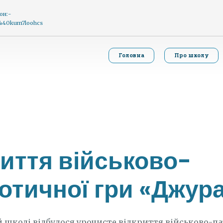
он:-
g%40kum7loohcs
Головна
Про школу
риття військово-
іотичної гри «Джур
 школі відбулося урочисте відкриття військово-п