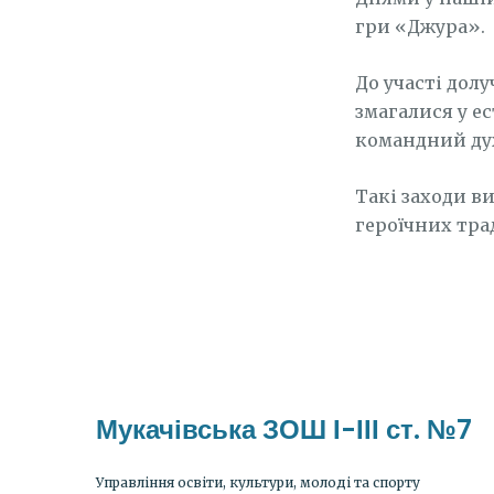
гри «Джура».
До участі долу
змагалися у е
командний ду
Такі заходи ви
героїчних тра
Мукачівська ЗОШ І-ІІІ ст. №7
Управління освіти, культури, молоді та спорту