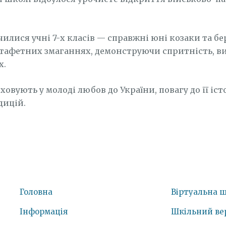
чилися учні 7-х класів — справжні юні козаки та бе
стафетних змаганнях, демонструючи спритність, ви
х.
ховують у молоді любов до України, повагу до її істо
дицій.
Головна
Віртуальна 
Інформація
Шкільний ве