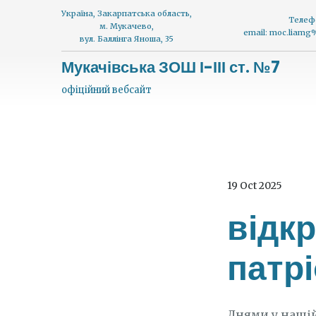
Україна, Закарпатська область,
Телеф
м. Мукачево,
email: moc.liam
вул. Баллінга Яноша, 35
Мукачівська ЗОШ І-ІІІ ст. №7
офіційний вебсайт
19 Oct 2025
відк
патр
Днями у нашій