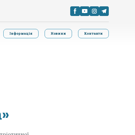
Інформація
Новини
Контакти
а»
атріотичної