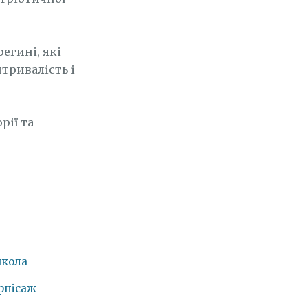
регині, які
тривалість і
рії та
школа
рнісаж