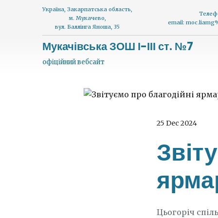
Україна, Закарпатська область,
Телеф
м. Мукачево,
email: moc.liam
вул. Баллінга Яноша, 35
Мукачівська ЗОШ І-ІІІ ст. №7
офіційний вебсайт
25 Dec 2024
Звіту
ярма
Цьогоріч спіл