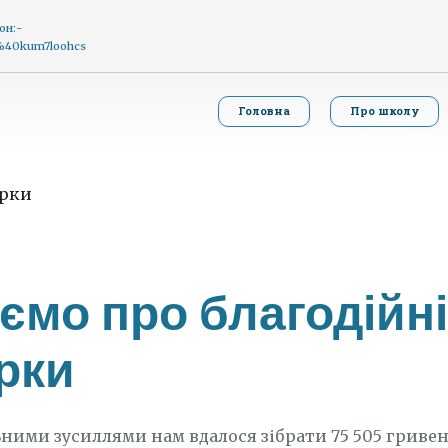
он:-
g%40kum7loohcs
Головна
Про школу
ємо про благодійні
рки
ьними зусиллями нам вдалося зібрати 75 505 гривень