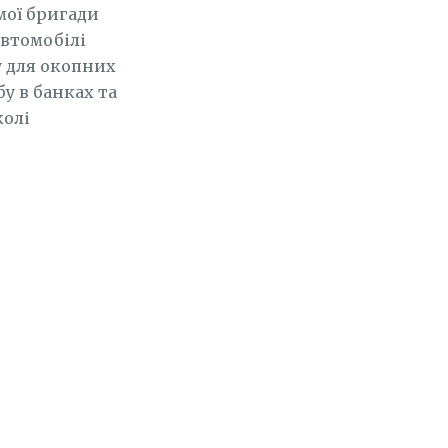
мої бригади
автомобілі
у для окопних
бу в банках та
колі