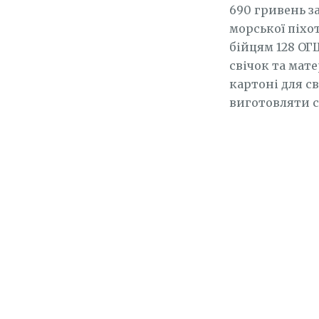
690 гривень з
морської піхо
бійцям 128 ОГ
свічок та мате
картоні для св
виготовляти с