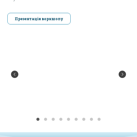
Презентація воркшопу