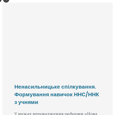
Ненасильницьке спілкування.
Формування навичок ННС/ННК
з учнями
У межах впровадження реформи «Нова