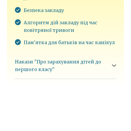
Безпека закладу
Алгоритм дій закладу під час
повітряної тривоги
П
ам'ятка для батьків на час канікул
Накази "Про зарахування дітей до
першого класу"
●
Наказ № 35-у "Про зарахування дітей до
першого класу"
від 01.06.2023
●
Наказ № 45-у "Про зарахування дітей до
першого класу"
від 21.08.2023
●
Наказ № 33-у "Про зарахування дітей до
першого класу" від 03.06.2024
●
Наказ № 29-у "Про зарахування дітей до
першого класу" від 30.05.2025